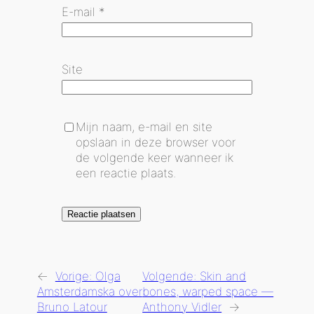
E-mail
*
Site
Mijn naam, e-mail en site
opslaan in deze browser voor
de volgende keer wanneer ik
een reactie plaats.
←
Vorige:
Olga
Volgende:
Skin and
Amsterdamska over
bones, warped space —
Bruno Latour
Anthony Vidler
→